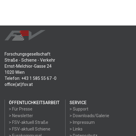
Forschungsgesellschaft
Straße - Schiene - Verkehr
Ernst-Melchior-Gasse 24
1020 Wien
Telefon: +43 1 585 55 67 -0
office(at)fsv.at
ÖFFENTLICHKEITSARBEIT
SERVICE
> Für Presse
> Support
> Newsletter
> Downloads/Galerie
> FSV-aktuell Straße
> Impressum
> FSV-aktuell Schiene
> Links
> Eurokommunal
> Datenschutz