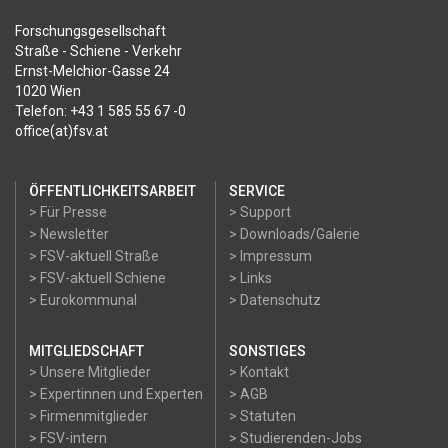
Forschungsgesellschaft
Straße - Schiene - Verkehr
Ernst-Melchior-Gasse 24
1020 Wien
Telefon: +43 1 585 55 67 -0
office(at)fsv.at
ÖFFENTLICHKEITSARBEIT
SERVICE
> Für Presse
> Support
> Newsletter
> Downloads/Galerie
> FSV-aktuell Straße
> Impressum
> FSV-aktuell Schiene
> Links
> Eurokommunal
> Datenschutz
MITGLIEDSCHAFT
SONSTIGES
> Unsere Mitglieder
> Kontakt
> Expertinnen und Experten
> AGB
> Firmenmitglieder
> Statuten
> FSV-intern
> Studierenden-Jobs