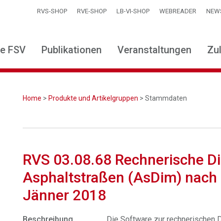
RVS-SHOP
RVE-SHOP
LB-VI-SHOP
WEBREADER
NEW
ie FSV
Publikationen
Veranstaltungen
Zu
Home
>
Produkte und Artikelgruppen
> Stammdaten
RVS 03.08.68 Rechnerische D
Asphaltstraßen (AsDim) nach
Jänner 2018
Beschreibung
Die Software zur rechnerischen 