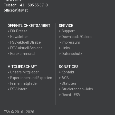
1020 Wien
Telefon: +43 1 585 55 67 -0
office(at)fsv.at
ÖFFENTLICHKEITSARBEIT
SERVICE
> Für Presse
> Support
> Newsletter
> Downloads/Galerie
> FSV-aktuell Straße
> Impressum
> FSV-aktuell Schiene
> Links
> Eurokommunal
> Datenschutz
MITGLIEDSCHAFT
SONSTIGES
> Unsere Mitglieder
> Kontakt
> Expertinnen und Experten
> AGB
> Firmenmitglieder
> Statuten
> FSV-intern
> Studierenden-Jobs
> Recht - FSV
FSV © 2016 - 2026