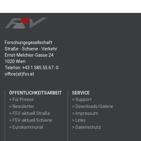
Forschungsgesellschaft
Straße - Schiene - Verkehr
Ernst-Melchior-Gasse 24
1020 Wien
Telefon: +43 1 585 55 67 -0
office(at)fsv.at
ÖFFENTLICHKEITSARBEIT
SERVICE
> Für Presse
> Support
> Newsletter
> Downloads/Galerie
> FSV-aktuell Straße
> Impressum
> FSV-aktuell Schiene
> Links
> Eurokommunal
> Datenschutz