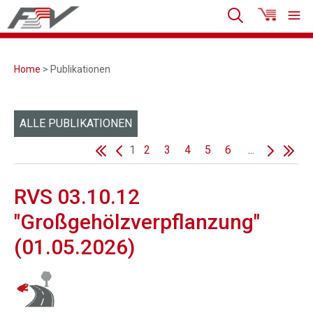
Home
> Publikationen
ALLE PUBLIKATIONEN
1
2
3
4
5
6
...
RVS 03.10.12
"Großgehölzverpflanzung"
(01.05.2026)