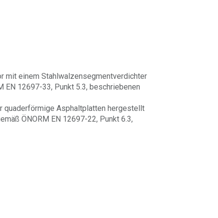
bor mit einem Stahlwalzensegmentverdichter
M EN 12697-33, Punkt 5.3, beschriebenen
 quaderförmige Asphaltplatten hergestellt
s gemäß ÖNORM EN 12697-22, Punkt 6.3,