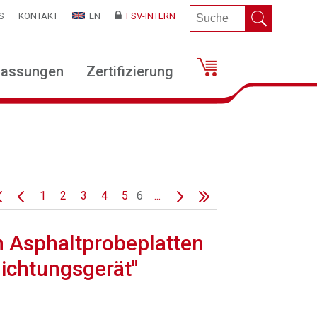
S
KONTAKT
EN
FSV-INTERN
lassungen
Zertifizierung
1
2
3
4
5
6
...
n Asphaltprobeplatten
ichtungsgerät"