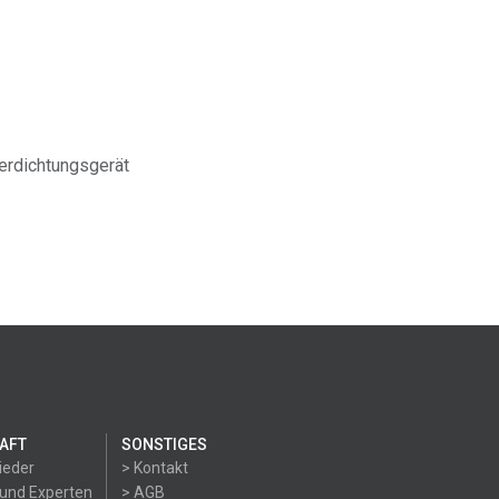
erdichtungsgerät
AFT
SONSTIGES
ieder
> Kontakt
 und Experten
> AGB