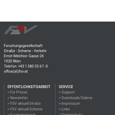
Forschungsgesellschaft
Straße - Schiene - Verkehr
Ernst-Melchior-Gasse 24
1020 Wien
Telefon: +43 1 585 55 67 -0
office(at)fsv.at
ÖFFENTLICHKEITSARBEIT
SERVICE
> Für Presse
> Support
> Newsletter
> Downloads/Galerie
> FSV-aktuell Straße
> Impressum
> FSV-aktuell Schiene
> Links
> Eurokommunal
> Datenschutz