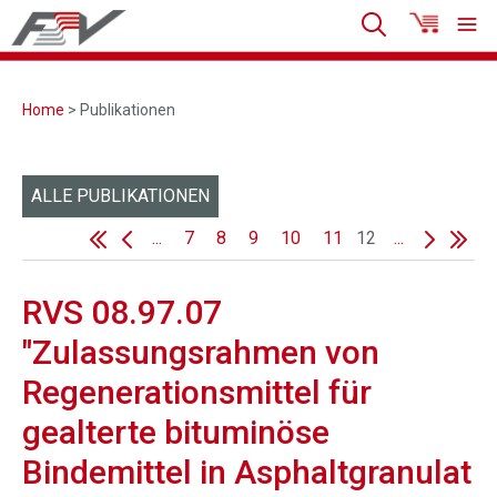
Home
> Publikationen
ALLE PUBLIKATIONEN
...
7
8
9
10
11
12
...
RVS 08.97.07
"Zulassungsrahmen von
Regenerationsmittel für
gealterte bituminöse
Bindemittel in Asphaltgranulat